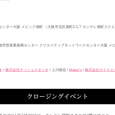
ンター大阪 メビック扇町 （大阪市北区扇町2-1-7 カンテレ扇町スクエ
都市型産業振興センター クリエイティブネットワークセンター大阪 メ
オ
/
株式会社ナッシュスタジオ
/ 上川慎也 /
Maker's
/
株式会社ロイスエ
クロージングイベント