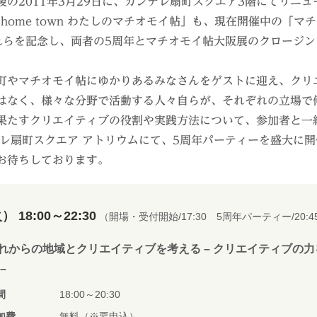
の2011年3月29日に、カンテレ扇町スクエア3階にてリニ
home town わたしのマチオモイ帖」も、現在開催中の「マ
れらを記念し、両者の5周年とマチオモイ帖大阪展のクロージ
町やマチオモイ帖にゆかりあるみなさんをゲストに迎え、クリ
はなく、様々な分野で活動する人々自らが、それぞれの立場で
果たすクリエイティブの役割や実践方法について、参加者と一
テレ扇町スクエア アトリウムにて、5周年パーティーを盛大に
お待ちしております。
 18:00～22:30
（開場・受付開始/17:30 5周年パーティー/20:4
れからの地域とクリエイティブを考える – クリエイティブの
–
間
18:00～20:30
加費
無料（※要申込）