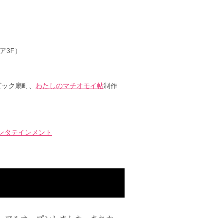
ア3F）
ビック扇町、
わたしのマチオモイ帖
制作
ンタテインメント