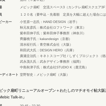
場
メビック扇町 交流スペース3（カンテレ扇町スクエア3F
員
１２０名（要申込・先着順 定員を大幅に超えた場合には
ピーカー
小笠原一志氏：HAND DESIGN（岩手）
秋元友彦氏：株式会社ロフトワーク（東京）
紫牟田伸子氏：紫牟田伸子事務所（神奈川）
齊藤桃子氏：kakandesign（京都）
清水柾行氏：青空株式会社（大阪）
和田武大氏：DESIGN HERO（兵庫）
廣瀬圭治氏：キネトスコープ社 / しずくプロジェクト（徳
武永茂久氏：武永デザイン事務所（福岡）
中島秋津子氏：株式会社STUDIO K（鹿児島）
ーディネート
堂野智史：メビック扇町（大阪）
ビック扇町リニューアルオープン＋わたしのマチオモイ帖大阪展
ebic Talk-in」
間
20:45～22:30