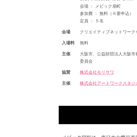
会場 ： メビック扇町
参加費 ： 無料（※要申込）
定員 ： ５名
会場
クリエイティブネットワークセ
入場料
無料
主催
大阪市、公益財団法人大阪市
委員会
協賛
株式会社モリサワ
主催
株式会社アートワークスタジ