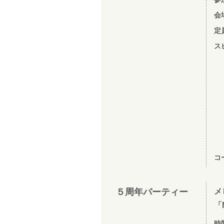
会
定
ス
コ
５周年パーティー
メ
「M
時