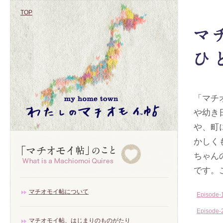
TOP
「マチ
や幼き
や、町
かしく
ちゃん
です。
マチオモイ帖について
Episod
Episo
マチオモイ帖、はじまりのものがたり