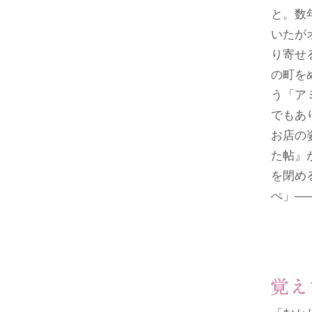
と。数
いたが
り寄せ
の町を
う「ア
でもあ
お店の
た帖』
を閉め
ぺ」―