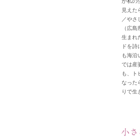
が私の
見えた
／やさ
（広島
生まれ
ドを詩
も海沿
では産
も、ト
なった
りで生