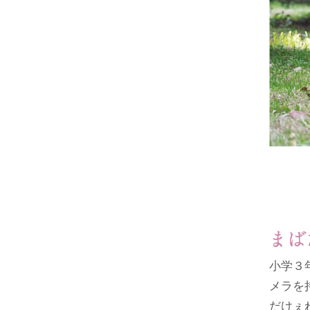
小学３
メラを
だけぇ