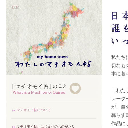
TOP
私たち
切なも
本に暮
「わた
レータ
が、自
マチオモイ帖について
暮らす
作品に
マチオモイ帖、はじまりのものがたり