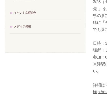
3/2
先 」
イベント&展覧会
県の参
緒に「
メディア掲載
でも参
日時：3月
場所：ア
参加：
※津駅
い。
詳細は
http://