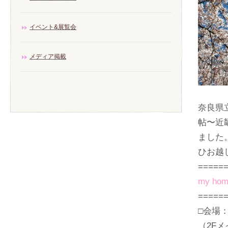
イベント&展覧会
メディア掲載
奈良県立
帖〜近
ました
ひお越
=====
my h
=====
□会場
（2F