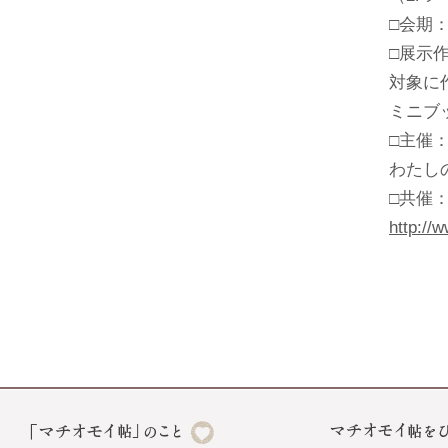
□会期：
□展示
対象に
ミニブ
□主催
わたし
□共催
http://