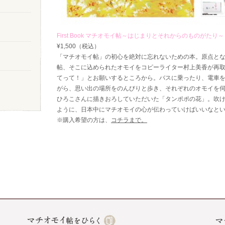
First Book マチオモイ帖～はじまりとそれからのものがたり～
¥1,500（税込）
「マチオモイ帖」の初心を絶対に忘れないための本。原点とな
帖、そこに込められたオモイをコピーライター村上美香が再
てって！」とお願いするところから。バスに乗ったり、電車
がら、思い出の場所をのんびりと歩き、それぞれのオモイを
ひろこさんに描きおろしていただいた「タンポポの花」。吹
ように、日本中にマチオモイの心が伝わっていけばいいなと
※購入希望の方は、
コチラまで。