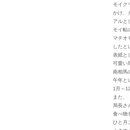
モイク
かけ、
アルと
モイ帖
マチオ
したと
表紙と
可愛い
南相馬
午年と
1月～
また、
局長さ
食べ物
ひと月