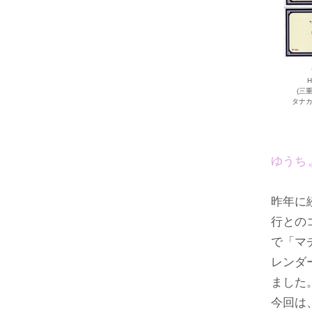
H
(三
タナ
ゆうち
昨年に
行との
で「マチ
レンダ
ました
今回は