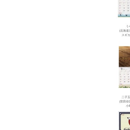
う
(北海道
スギ
二子
(世田谷
小