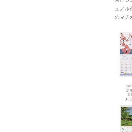
月ビジ
ュアル
のマチ
福
(広
江
タカ