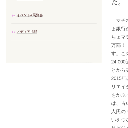
た。
イベント&展覧会
「マチ
ょ銀行
メディア掲載
ちょマ
万部！
す。こ
24,
とから
201
リエイ
をかぶ
は、古
人氏の
いをつ