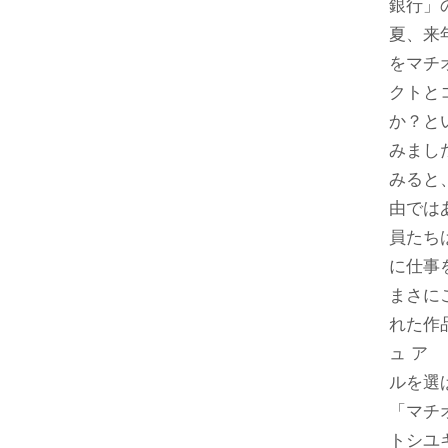
銀行」
夏、来
をマチ
クトと
か？と
みまし
みると
由では
員たち
に仕事
まさに
れた作
ュ ア
ルを選
「マチ
トシユ