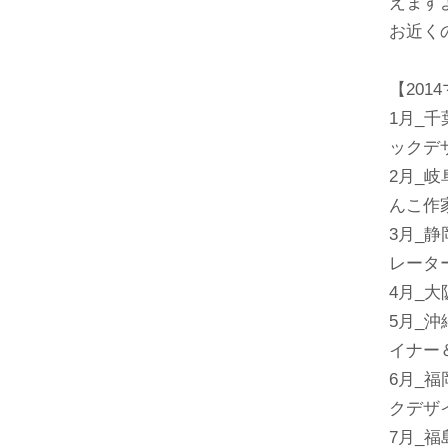
えます
お近く
【20
1月_
ックデ
2月_
んこ作
3月_
レータ
4月_
5月_
イナー
6月_
クデザ
7月_